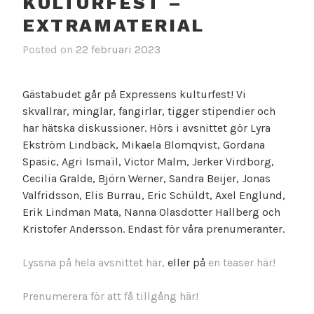
KULTURFEST –
EXTRAMATERIAL
Posted on
22 februari 2023
Gästabudet går på Expressens kulturfest! Vi
skvallrar, minglar, fangirlar, tigger stipendier och
har hätska diskussioner. Hörs i avsnittet gör Lyra
Ekström Lindbäck, Mikaela Blomqvist, Gordana
Spasic, Agri Ismaïl, Victor Malm, Jerker Virdborg,
Cecilia Gralde, Björn Werner, Sandra Beijer, Jonas
Valfridsson, Elis Burrau, Eric Schüldt, Axel Englund,
Erik Lindman Mata, Nanna Olasdotter Hallberg och
Kristofer Andersson. Endast för våra prenumeranter.
Lyssna på hela avsnittet här,
eller på
en teaser här!
Prenumerera för att få tillgång här!