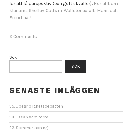
för att få perspektiv (och gött skvaller).
Hör allt om
klanerna Shelley-Godwin-Wollstonecraft, Mann och
Freud här!
3 Comments
Sök
SÖK
SENASTE INLÄGGEN
95. Obegriplighetsdebatten
94. Essän som form
93. Sommarläsning