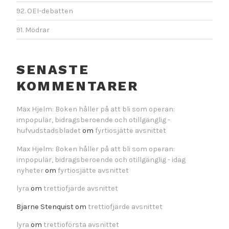
92. OEI-debatten
91. Mödrar
SENASTE
KOMMENTARER
Max Hjelm: Boken håller på att bli som operan:
impopulär, bidragsberoende och otillgänglig -
hufvudstadsbladet
om
fyrtiosjätte avsnittet
Max Hjelm: Boken håller på att bli som operan:
impopulär, bidragsberoende och otillgänglig - idag
nyheter
om
fyrtiosjätte avsnittet
lyra
om
trettiofjärde avsnittet
Bjarne Stenquist
om
trettiofjärde avsnittet
lyra
om
trettioförsta avsnittet