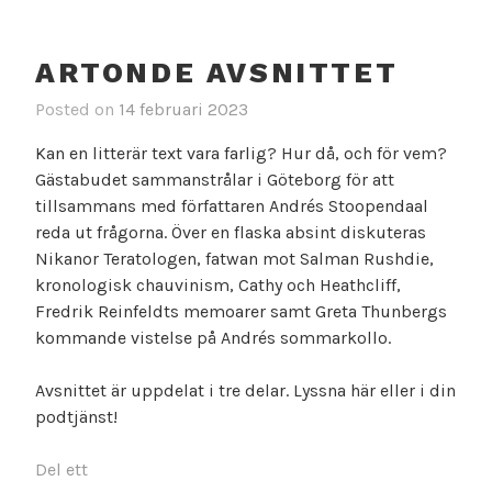
ARTONDE AVSNITTET
Posted on
14 februari 2023
Kan en litterär text vara farlig? Hur då, och för vem?
Gästabudet sammanstrålar i Göteborg för att
tillsammans med författaren Andrés Stoopendaal
reda ut frågorna. Över en flaska absint diskuteras
Nikanor Teratologen, fatwan mot Salman Rushdie,
kronologisk chauvinism, Cathy och Heathcliff,
Fredrik Reinfeldts memoarer samt Greta Thunbergs
kommande vistelse på Andrés sommarkollo.
Avsnittet är uppdelat i tre delar. Lyssna här eller i din
podtjänst!
Del ett