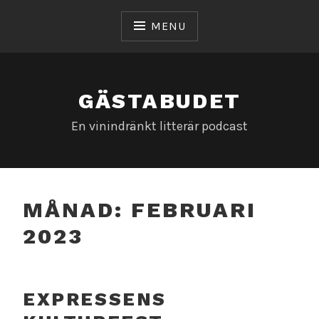
Skip
to
MENU
content
GÄSTABUDET
En vinindränkt litterär podcast
MÅNAD:
FEBRUARI
2023
EXPRESSENS