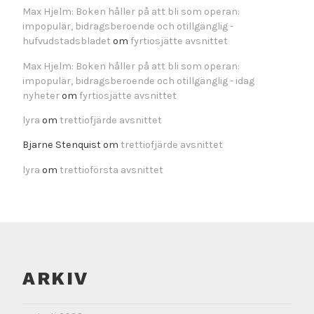
Max Hjelm: Boken håller på att bli som operan:
impopulär, bidragsberoende och otillgänglig -
hufvudstadsbladet
om
fyrtiosjätte avsnittet
Max Hjelm: Boken håller på att bli som operan:
impopulär, bidragsberoende och otillgänglig - idag
nyheter
om
fyrtiosjätte avsnittet
lyra
om
trettiofjärde avsnittet
Bjarne Stenquist
om
trettiofjärde avsnittet
lyra
om
trettioförsta avsnittet
ARKIV