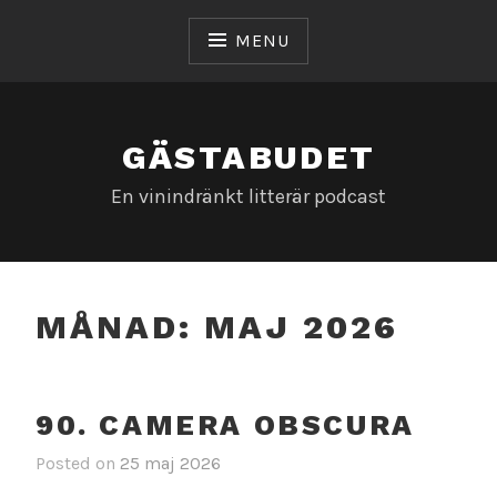
Skip
to
MENU
content
GÄSTABUDET
En vinindränkt litterär podcast
MÅNAD:
MAJ 2026
90. CAMERA OBSCURA
Posted on
25 maj 2026