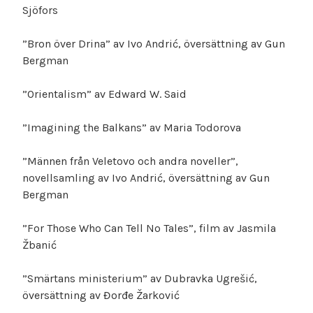
Sjöfors
”Bron över Drina” av Ivo Andrić, översättning av Gun
Bergman
”Orientalism” av Edward W. Said
”Imagining the Balkans” av Maria Todorova
”Männen från Veletovo och andra noveller”,
novellsamling av Ivo Andrić, översättning av Gun
Bergman
”For Those Who Can Tell No Tales”, film av Jasmila
Žbanić
”Smärtans ministerium” av Dubravka Ugrešić,
översättning av Đorđe Žarković