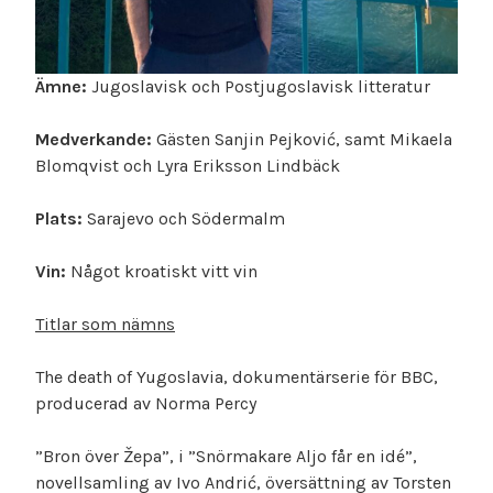
Ämne:
Jugoslavisk och Postjugoslavisk litteratur
Medverkande:
Gästen Sanjin Pejković, samt Mikaela
Blomqvist och Lyra Eriksson Lindbäck
Plats:
Sarajevo och Södermalm
Vin:
Något kroatiskt vitt vin
Titlar som nämns
The death of Yugoslavia, dokumentärserie för BBC,
producerad av Norma Percy
”Bron över Žepa”, i ”Snörmakare Aljo får en idé”,
novellsamling av Ivo Andrić, översättning av Torsten