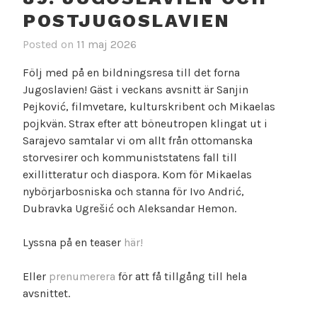
POSTJUGOSLAVIEN
Posted on
11 maj 2026
Följ med på en bildningsresa till det forna
Jugoslavien! Gäst i veckans avsnitt är Sanjin
Pejković, filmvetare, kulturskribent och Mikaelas
pojkvän. Strax efter att böneutropen klingat ut i
Sarajevo samtalar vi om allt från ottomanska
storvesirer och kommuniststatens fall till
exillitteratur och diaspora. Kom för Mikaelas
nybörjarbosniska och stanna för Ivo Andrić,
Dubravka Ugrešić och Aleksandar Hemon.
Lyssna på en teaser
här!
Eller
prenumerera
för att få tillgång till hela
avsnittet.