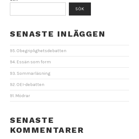
SÖK
SENASTE INLÄGGEN
95. Obegriplighetsdebatten
94. Essän som form
93. Sommarläsning
92. OEI-debatten
91. Mödrar
SENASTE
KOMMENTARER