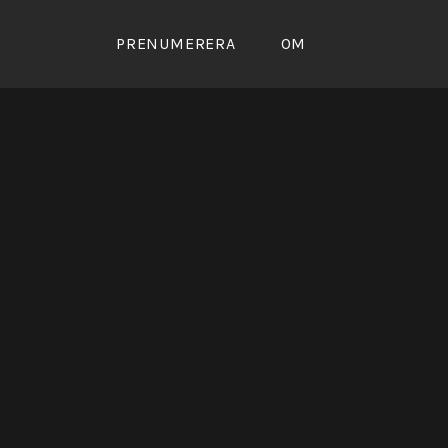
Skip
to
PRENUMERERA
OM
content