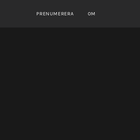
Skip
to
PRENUMERERA
OM
content