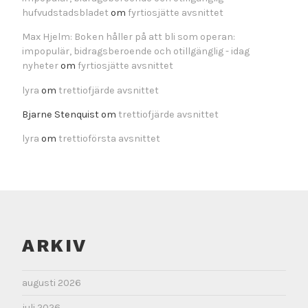
hufvudstadsbladet
om
fyrtiosjätte avsnittet
Max Hjelm: Boken håller på att bli som operan:
impopulär, bidragsberoende och otillgänglig - idag
nyheter
om
fyrtiosjätte avsnittet
lyra
om
trettiofjärde avsnittet
Bjarne Stenquist
om
trettiofjärde avsnittet
lyra
om
trettioförsta avsnittet
ARKIV
augusti 2026
juli 2026