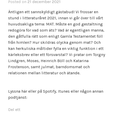
Posted on
21 december 2021
Äntligen ett sannskyldigt gästabud! Vi frossar en
stund i litteraturåret 2021, innan vi går över till vårt
huvudsakliga tema: MAT. Måste en god gestaltning
redogöra för vad som äts? Vad är egentligen manna,
den gåtfulla rätt som enligt Gamla Testamentet föll
från himlen? Hur skildras olycka genom mat? Och
kan herkuliska måltider fylla en viktig funktion i ett
kärleksbrev eller ett försvarstal? Vi pratar om Torgny
Lindgren, Moses, Heinrich Böll och Katarina
Frostenson, samt julmat, barndomsmat och
relationen mellan litteratur och ätande.
Lyssna här eller på Spotify, Itunes eller någon annan
podtjänst:
Del ett