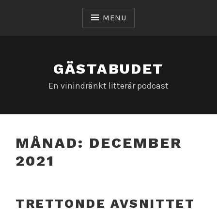
Skip
to
MENU
content
GÄSTABUDET
En vinindränkt litterär podcast
MÅNAD:
DECEMBER
2021
TRETTONDE AVSNITTET