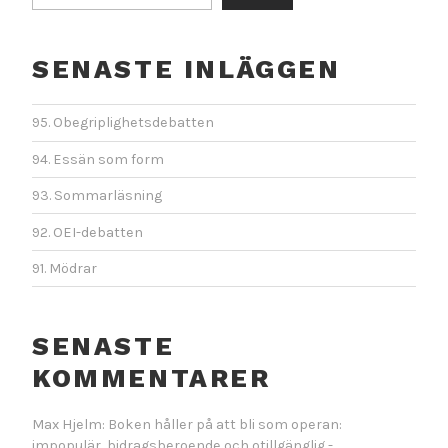
SENASTE INLÄGGEN
95. Obegriplighetsdebatten
94. Essän som form
93. Sommarläsning
92. OEI-debatten
91. Mödrar
SENASTE
KOMMENTARER
Max Hjelm: Boken håller på att bli som operan:
impopulär, bidragsberoende och otillgänglig -