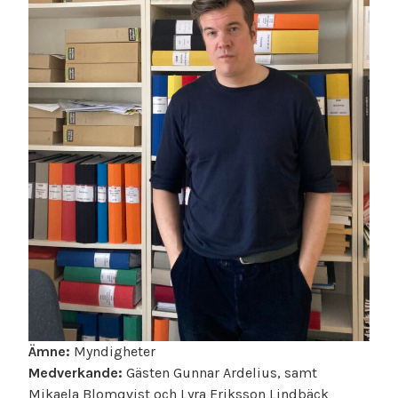
Ämne:
Myndigheter
Medverkande:
Gästen Gunnar Ardelius, samt
Mikaela Blomqvist och Lyra Eriksson Lindbäck