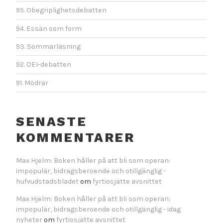
95. Obegriplighetsdebatten
94. Essän som form
93. Sommarläsning
92. OEI-debatten
91. Mödrar
SENASTE
KOMMENTARER
Max Hjelm: Boken håller på att bli som operan:
impopulär, bidragsberoende och otillgänglig -
hufvudstadsbladet
om
fyrtiosjätte avsnittet
Max Hjelm: Boken håller på att bli som operan:
impopulär, bidragsberoende och otillgänglig - idag
nyheter
om
fyrtiosjätte avsnittet