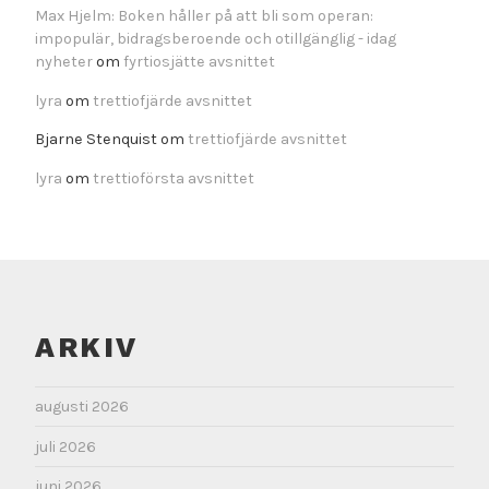
Max Hjelm: Boken håller på att bli som operan:
impopulär, bidragsberoende och otillgänglig - idag
nyheter
om
fyrtiosjätte avsnittet
lyra
om
trettiofjärde avsnittet
Bjarne Stenquist
om
trettiofjärde avsnittet
lyra
om
trettioförsta avsnittet
ARKIV
augusti 2026
juli 2026
juni 2026