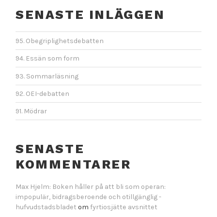
SENASTE INLÄGGEN
95. Obegriplighetsdebatten
94. Essän som form
93. Sommarläsning
92. OEI-debatten
91. Mödrar
SENASTE
KOMMENTARER
Max Hjelm: Boken håller på att bli som operan:
impopulär, bidragsberoende och otillgänglig -
hufvudstadsbladet
om
fyrtiosjätte avsnittet