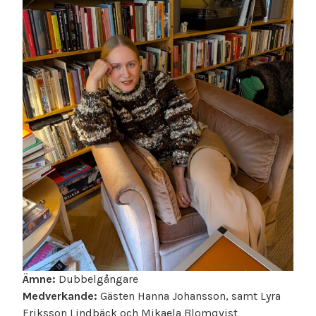
Ämne:
Dubbelgångare
Medverkande:
Gästen Hanna Johansson, samt Lyra
Eriksson Lindbäck och Mikaela Blomqvist