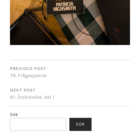
INLÄGGSNAVIGERING
PREVIOUS POST
79. Frågespecial
NEXT POST
81. Årskrönika, del 1
Sök
SÖK